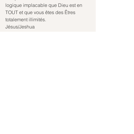
logique implacable que Dieu est en 
TOUT et que vous êtes des Êtres 
totalement illimités.
Jésus/Jeshua
transmis par channeling à Cathy/Hinri
Informations et inscription 
Inclus dans le PREMIUM de l’e-
learning Ecole de Lumière
Mobilisation générale