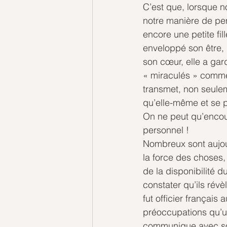
C’est que, lorsque 
notre manière de pens
encore une petite fil
enveloppé son être, 
son cœur, elle a gard
« miraculés » comme 
transmet, non seulem
qu’elle-même et se 
On ne peut qu’encour
personnel ! 
Nombreux sont aujour
la force des choses, f
de la disponibilité d
constater qu’ils révè
fut officier françai
préoccupations qu’u
communique avec son 