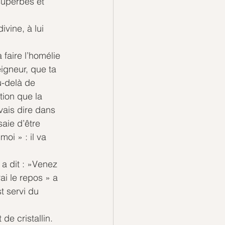
superbes et 
vine, à lui 
 faire l’homélie 
eigneur, que ta 
u-delà de 
tion que la 
vais dire dans 
saie d’être 
oi » : il va 
a dit : »Venez 
ai le repos » a 
t servi du 
de cristallin. 