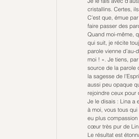
Je le fais avec d’aut
cristallins. Certes, 
C’est que, émue par 
faire passer des paro
Quand moi-même, qui s
qui suit, je récite t
parole vienne d’au-d
moi ! ». Je tiens, p
source de la parole 
la sagesse de l’Espri
aussi peu opaque que
rejoindre ceux pour q
Je le disais : Lina 
à moi, vous tous qui
eu plus compassion e
cœur très pur de Lin
Le résultat est étonn