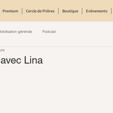
Premium
Cercle de Prières
Boutique
Evènements
obilisation générale
Podcast
ure
 avec Lina