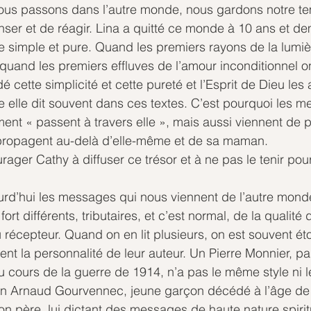
nous passons dans l’autre monde, nous gardons notre t
er et de réagir. Lina a quitté ce monde à 10 ans et demi 
le simple et pure. Quand les premiers rayons de la lumièr
quand les premiers effluves de l’amour inconditionnel o
é cette simplicité et cette pureté et l’Esprit de Dieu les 
elle dit souvent dans ces textes. C’est pourquoi les m
ent « passent à travers elle », mais aussi viennent de 
propagent au-delà d’elle-même et de sa maman.
ager Cathy à diffuser ce trésor et à ne pas le tenir po
d’hui les messages qui nous viennent de l’autre monde.
ort différents, tributaires, et c’est normal, de la qualité 
u récepteur. Quand on en lit plusieurs, on est souvent é
lent la personnalité de leur auteur. Un Pierre Monnier, p
s au cours de la guerre de 1914, n’a pas le même style ni
n Arnaud Gourvennec, jeune garçon décédé à l’âge de 
père, lui dictant des messages de haute nature spiritue