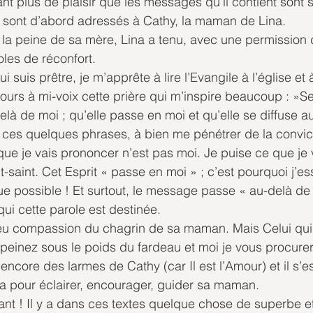
ant plus de plaisir que les messages qu’il contient sont 
ils sont d’abord adressés à Cathy, la maman de Lina.
la peine de sa mère, Lina a tenu, avec une permission di
les de réconfort. 
uis prêtre, je m’apprête à lire l’Evangile à l’église et à
oujours à mi-voix cette prière qui m’inspire beaucoup : »S
elà de moi ; qu’elle passe en moi et qu’elle se diffuse a
ar ces quelques phrases, à bien me pénétrer de la convic
que je vais prononcer n’est pas moi. Je puise ce que je 
t-saint. Cet Esprit « passe en moi » ; c’est pourquoi j’es
 possible ! Et surtout, le message passe « au-delà de m
ui cette parole est destinée. 
a eu compassion du chagrin de sa maman. Mais Celui qui 
 peinez sous le poids du fardeau et moi je vous procurer
ncore des larmes de Cathy (car Il est l’Amour) et il s’es
a pour éclairer, encourager, guider sa maman.
ant ! Il y a dans ces textes quelque chose de superbe et 