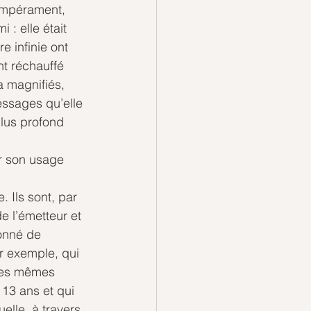
empérament, 
: elle était 
e infinie ont 
nt réchauffé 
a magnifiés, 
essages qu’elle 
plus profond 
ur son usage 
 Ils sont, par 
de l’émetteur et 
tonné de 
ar exemple, qui 
 les mêmes 
13 ans et qui 
lle, à travers 