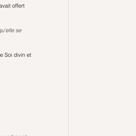
ait offert 
u’elle se 
Soi divin et 