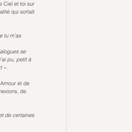
iel et toi sur 
ité qui sortait 
e tu m’as 
ialogues se 
ai pu, petit à 
t ».
d’Amour et de 
nexions, de 
et de certaines 