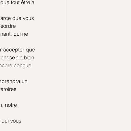
que tout être a 
parce que vous 
ésordre 
nant, qui ne 
ur accepter que 
e chose de bien 
 encore conçue 
omprendra un 
atoires 
, notre 
 qui vous 