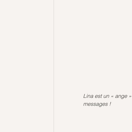
Lina est un « ange »
messages ! 
                            