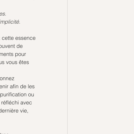
es.
mplicité.
 cette essence 
rouvent de 
oments pour 
us vous êtes 
ionnez 
nir afin de les 
purification ou 
 réfléchi avec 
ernière vie, 