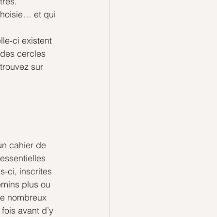
res. 
choisie… et qui 
le-ci existent 
 des cercles 
trouvez sur 
un cahier de 
 essentielles 
-ci, inscrites 
hemins plus ou 
 de nombreux 
fois avant d’y 