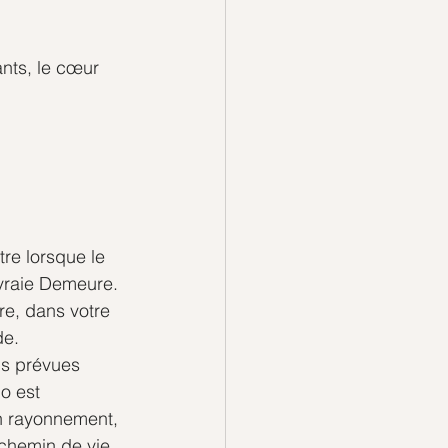
nts, le cœur 
re lorsque le 
 vraie Demeure.
re, dans votre 
de.
ns prévues 
o est 
in rayonnement, 
chemin de vie.  