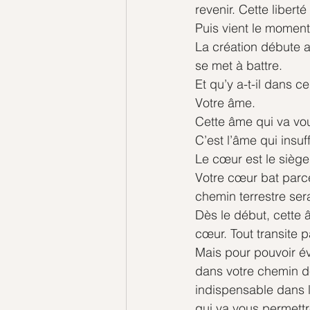
revenir. Cette liberté
Puis vient le momen
La
 création débute a
se met à battre.
Et
 qu’y a-t-il dans c
Votre âme.
Cette âme qui va vo
C’est l’âme qui insuf
Le cœur est le siège
Votre cœur bat parce
chemin terrestre ser
Dès le début, cette 
cœur. Tout transite 
Mais pour pouvoir évo
dans votre chemin de
indispensable dans l
qui va vous permettr