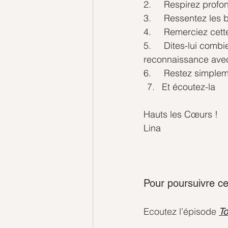
2.     Respirez prof
3.     Ressentez les
4.     Remerciez cett
5.     Dites-lui com
reconnaissance avec
6.     Restez simple
Et écoutez-la
Hauts les Cœurs !
Lina
Pour poursuivre ce
Ecoutez l’épisode 
To