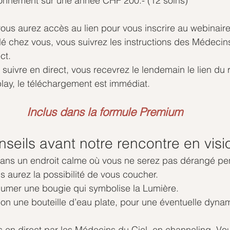
onnement sur une année CHF 200.- (12 soins)
ous aurez accès au lien pour vous inscrire au webinaire
llé chez vous, vous suivrez les instructions des Médecin
ct.
suivre en direct, vous recevrez le lendemain le lien du 
play, le téléchargement est immédiat.
Inclus dans la formule Premium
seils avant notre rencontre en visi
s dans un endroit calme où vous ne serez pas dérangé pe
s aurez la possibilité de vous coucher.
llumer une bougie qui symbolise la Lumière.
tion une bouteille d’eau plate, pour une éventuelle dynam
s en direct par les Médecins du Ciel, en channeling. Vou