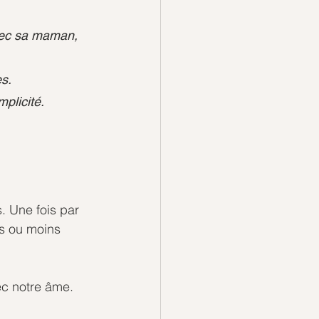
vec sa maman, 
s. 
mplicité.
. Une fois par 
s ou moins 
ec notre âme.