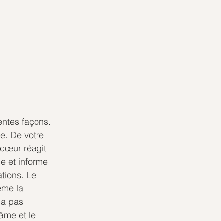
entes façons. 
e. De votre 
 cœur réagit 
e et informe 
tions. Le 
ême la 
’a pas 
âme et le 