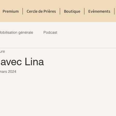
Premium
Cercle de Prières
Boutique
Evènements
obilisation générale
Podcast
ure
 avec Lina
mars 2024