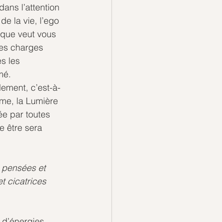
ans l’attention 
e la vie, l’ego 
ique veut vous 
les charges 
s les 
mé. 
lement, c’est-à-
me, la Lumière 
ée par toutes 
e être sera 
s pensées et 
t cicatrices 
 d’énergies 