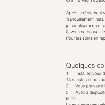
CHF 18.-/soin ou ab
Après le règlement v
Tranquillement insta
je canaliserai en dire
Si vous ne pouvez le 
Pour les soins en re
Quelques con
1.     Installez-vou
45 minutes et où vou
2.     Vous pouvez a
3.     Ayez à disposi
MDC
Le soin sera transmi