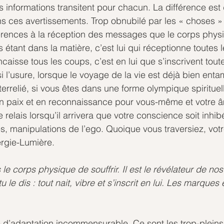
 informations transitent pour chacun. La différence est d
 ces avertissements. Trop obnubilé par les « choses » d
érences à la réception des messages que le corps phys
 étant dans la matière, c’est lui qui réceptionne toutes 
caisse tous les coups, c’est en lui que s’inscrivent toute
i l’usure, lorsque le voyage de la vie est déjà bien enta
terrelié, si vous êtes dans une forme olympique spirituel
en paix et en reconnaissance pour vous-même et votre â
e relais lorsqu’il arrivera que votre conscience soit inhib
s, manipulations de l’ego. Quoique vous traversiez, votr
ergie-Lumière.
e corps physique de souffrir. Il est le révélateur de no
le dis : tout nait, vibre et s’inscrit en lui. Les marques e
 d’adaptation incommensurable. Ce sont les trop-pleins