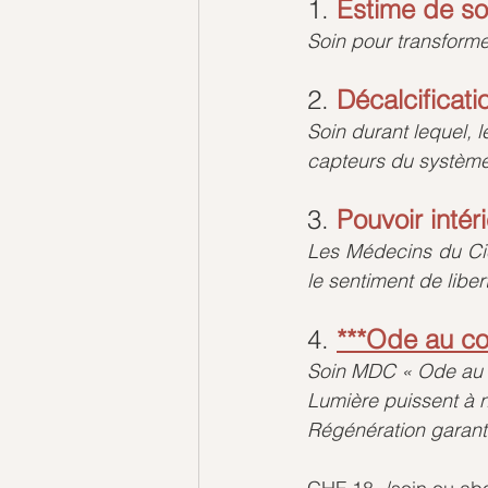
1.
 E
stime de so
Soin pour transform
2. 
Décalcificat
Soin durant lequel, 
capteurs du système
3.
Pouvoir intéri
Les Médecins du Cie
le sentiment de libert
4.
***Ode au co
Soin MDC « Ode au c
Lumière puissent à 
Régénération garanti