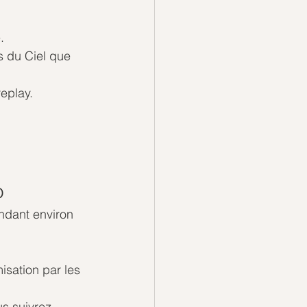
.
s du Ciel que 
replay.
o 
ndant environ 
isation par les 
s suivrez 