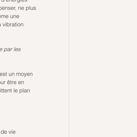
penser, ne plus 
même une 
 vibration 
e par les 
 est un moyen 
ur être en 
ttent le plan 
de vie 