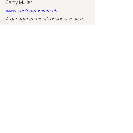
Cathy Muller
www.ecoledelumiere.ch
A partager en mentionnant la source
Depuis son envol, le
9
octobre 1999,
à
l’âge de 10 ans, Lina communique 
avec sa maman, Cathy 
Muller.Ensemble, elles forment des 
ponts entre la terre et les dimensions 
supérieures. 
De son point de vue céleste, Lina nous 
éclaire sur la vie terrestre, en toute 
simplicité.
Dialogue avec Lina