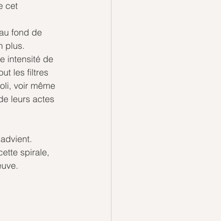
e cet 
 au fond de 
 plus. 
 intensité de 
t les filtres 
oli, voir même 
de leurs actes 
 advient.
ette spirale, 
euve.