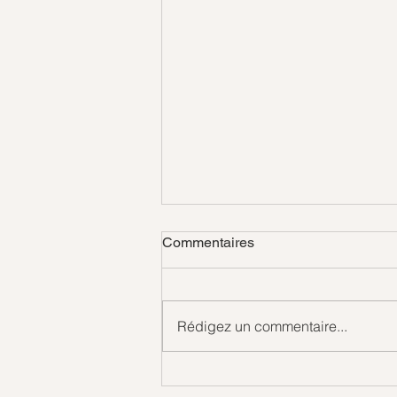
Commentaires
Rédigez un commentaire...
Et si tout s'asséchait ?
Dialogue avec Lina