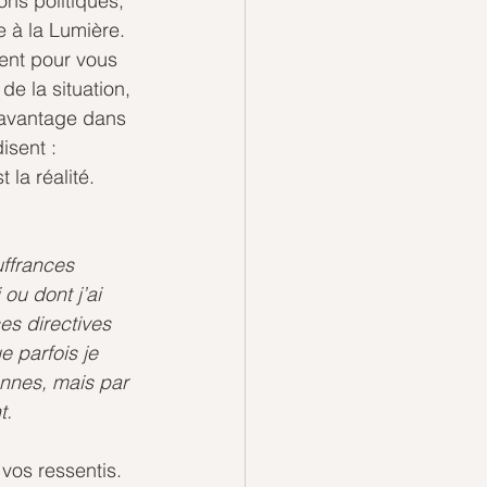
ons politiques, 
e à la Lumière. 
ent pour vous 
e la situation, 
davantage dans 
isent :
 la réalité.
ffrances 
ou dont j’ai 
es directives 
e parfois je 
nes, mais par 
t.
vos ressentis. 