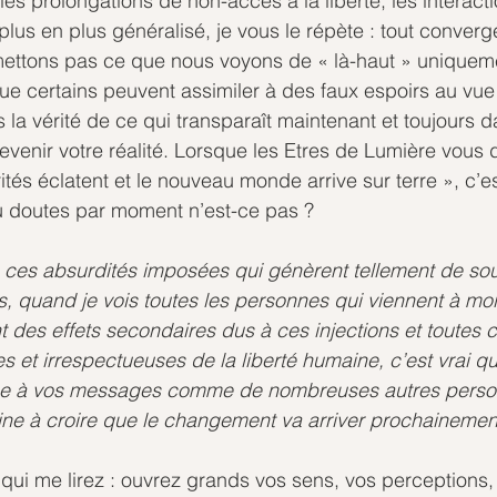
s prolongations de non-accès à la liberté, les interacti
lus en plus généralisé, je vous le répète : tout converg
ettons pas ce que nous voyons de « là-haut » uniquem
ue certains peuvent assimiler à des faux espoirs au vue d
la vérité de ce qui transparaît maintenant et toujours 
devenir votre réalité. Lorsque les Etres de Lumière vous d
ités éclatent et le nouveau monde arrive sur terre », c’est
 doutes par moment n’est-ce pas ?
 ces absurdités imposées qui génèrent tellement de sou
, quand je vois toutes les personnes qui viennent à moi 
 des effets secondaires dus à ces injections et toutes c
 et irrespectueuses de la liberté humaine, c’est vrai qu
he à vos messages comme de nombreuses autres person
ine à croire que le changement va arriver prochainemen
ui me lirez : ouvrez grands vos sens, vos perceptions, 