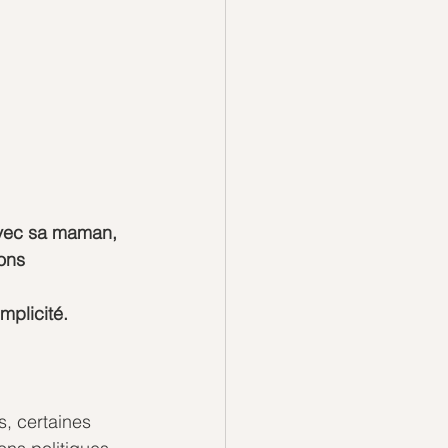
vec sa maman, 
ons 
mplicité.
, certaines 