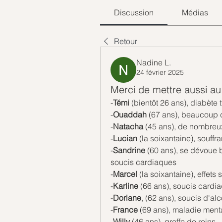
Discussion
Médias
Retour
Nadine L.
24 février 2025
Merci de mettre aussi au
-
Témi 
(bientôt 26 ans), diabète 
-
Ouaddah 
(67 ans), beaucoup d
-
Natacha 
(45 ans), de nombreu
-
Lucian 
(la soixantaine), souffr
-
Sandrine 
(60 ans), se dévoue 
soucis cardiaques
-
Marcel 
(la soixantaine), effet
-
Karline 
(66 ans), soucis cardi
-
Doriane
, (62 ans), soucis d'al
-
France 
(69 ans), maladie ment
-
Willy 
(46 ans), greffe de reins