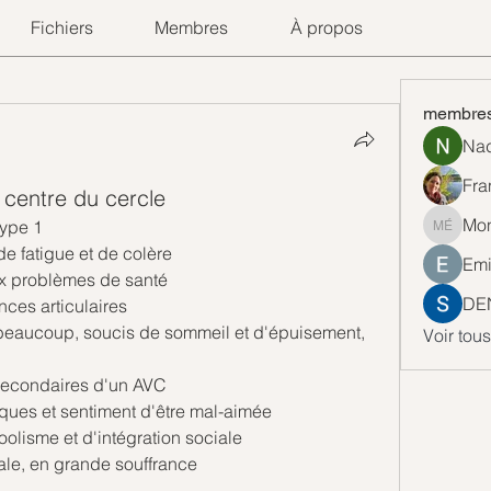
Fichiers
Membres
À propos
membre
Nad
Fra
 centre du cercle
Mon
type 1
Monique
e fatigue et de colère
Emi
x problèmes de santé
DE
ances articulaires
beaucoup, soucis de sommeil et d'épuisement, 
Voir tou
s secondaires d'un AVC
aques et sentiment d'être mal-aimée
coolisme et d'intégration sociale
ale, en grande souffrance