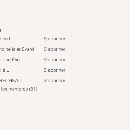
s
ine L.
S'abonner
ncine Isler Evard
S'abonner
ique Élie
S'abonner
 Élie
lie L
S'abonner
NECHEAU
S'abonner
s les membres (81)