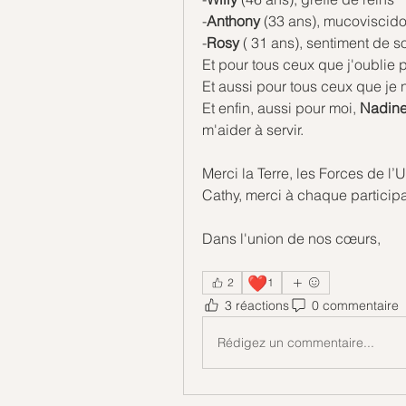
-
Anthony 
(33 ans), mucoviscid
-
Rosy 
( 31 ans), sentiment de so
Et pour tous ceux que j'oublie
Et aussi pour tous ceux que je 
Et enfin, aussi pour moi, 
Nadine
m'aider à servir.
Merci 
la Terre, les Forces de l’U
Cathy, merci à chaque particip
Dans l'union de nos cœurs, 
❤️
2
1
3 réactions
0 commentaire
Rédigez un commentaire...