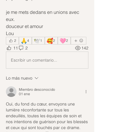
je me mets dedans en unions avec 
eux.
douceur et amour
Lou
🙏
🕊️
🥰
🩷
2
4
1
2
2
11
2
142
Escribir un comentario...
Lo más nuevo
Miembro desconocido
01 ene
Oui, du fond du cœur, envoyons une 
lumière réconfortante sur tous les 
endeuillés, toutes les équipes de soin et 
nos intentions de guérison pour les blessés 
et ceux qui sont touchés par ce drame. 