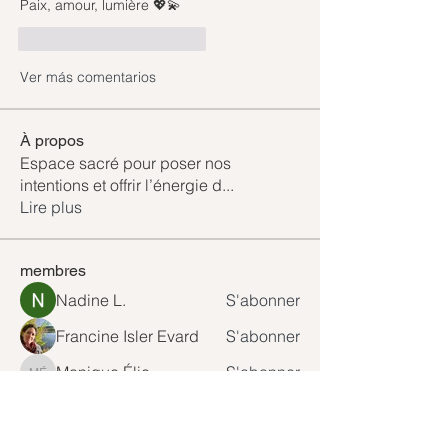
Paix, amour, lumière 💖💫
Me gusta
Reaccionar
Ver más comentarios
À propos
Espace sacré pour poser nos
intentions et offrir l’énergie d
...
Lire plus
membres
Nadine L.
S'abonner
Francine Isler Evard
S'abonner
Monique Élie
S'abonner
Monique Élie
Emilie L
S'abonner
DENECHEAU
S'abonner