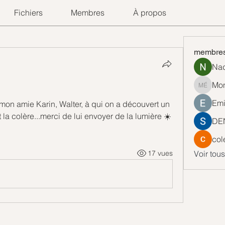
Fichiers
Membres
À propos
membre
Nad
Mon
Monique
Emi
mon amie Karin, Walter, à qui on a découvert un 
 la colère...merci de lui envoyer de la lumière ☀️
DE
col
17 vues
Voir tou