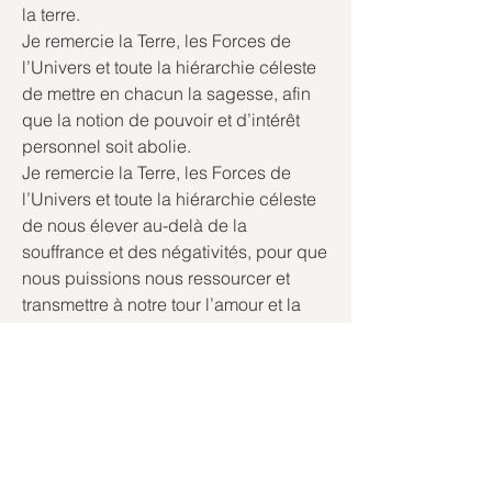
la terre.
Je remercie la Terre, les Forces de 
l’Univers et toute la hiérarchie céleste 
de mettre en chacun la sagesse, afin 
que la notion de pouvoir et d’intérêt 
personnel soit abolie.
Je remercie la Terre, les Forces de 
l’Univers et toute la hiérarchie céleste 
de nous élever au-delà de la 
souffrance et des négativités, pour que 
nous puissions nous ressourcer et 
transmettre à notre tour l’amour et la 
Lumière.
Je mets au centre de ce cercle …. 
(Exprimez les prénoms et vous pouvez 
vous y mettre personnellement aussi).
❤️
😍
0
2
4
6
5
41