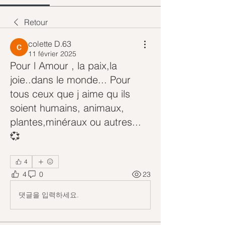
Retour
colette D.63
11 février 2025
Pour l Amour , la paix,la
joie..dans le monde... Pour
tous ceux que j aime qu ils
soient humains, animaux,
plantes,minéraux ou autres...
💞
4
4
0
23
댓글을 입력하세요.