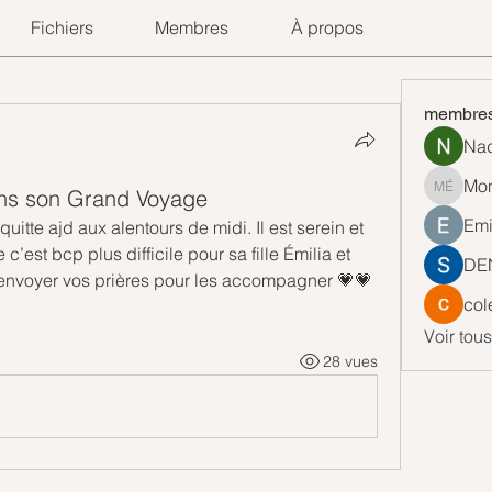
Fichiers
Membres
À propos
membre
Nad
Mon
ns son Grand Voyage
Monique
Emi
itte ajd aux alentours de midi. Il est serein et 
est bcp plus difficile pour sa fille Émilia et 
DE
r envoyer vos prières pour les accompagner 💗💗
col
Voir tou
28 vues