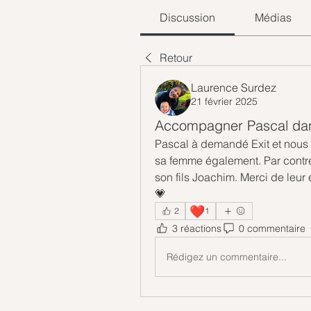
Discussion
Médias
Retour
Laurence Surdez
21 février 2025
Accompagner Pascal da
Pascal à demandé Exit et nous qu
sa femme également. Par contre c’
son fils Joachim. Merci de leu
💗
❤️
2
1
3 réactions
0 commentaire
Rédigez un commentaire...