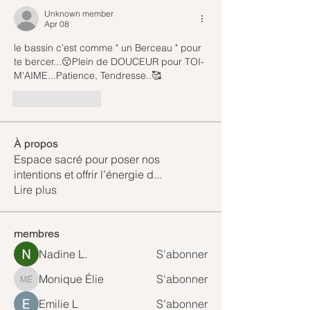
Unknown member
Apr 08
le bassin c'est comme " un Berceau " pour 
te bercer...😗Plein de DOUCEUR pour TOI-
M'AIME...Patience, Tendresse..🥰
Like
Reply
À propos
Espace sacré pour poser nos
intentions et offrir l’énergie d
...
Lire plus
membres
Nadine L.
S'abonner
Monique Élie
S'abonner
Monique Élie
Emilie L
S'abonner