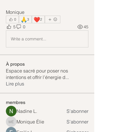
Monique
🙏
❤️
0
3
2
5
0
45
Write a comment...
À propos
Espace sacré pour poser nos
intentions et offrir l’énergie d
...
Lire plus
membres
Nadine L.
S'abonner
Monique Élie
S'abonner
Monique Élie