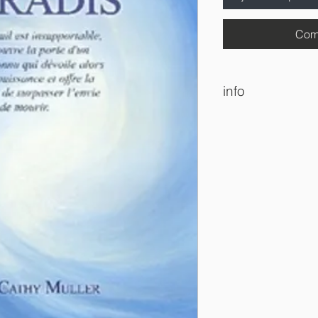
Com
info
Date de publication 
Langue Français
ISBN 978132626835
Copyright Tous droit
copyright standard
By (author): Cathy et
Pages 177
Reliure Livre à couv
Couleur de l’intérieu
Dimensions A5 (5,83 