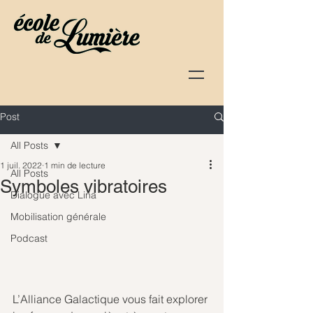
Post
All Posts
1 juil. 2022
1 min de lecture
All Posts
Symboles vibratoires
Dialogue avec Lina
Mobilisation générale
Podcast
L’Alliance Galactique vous fait explorer 