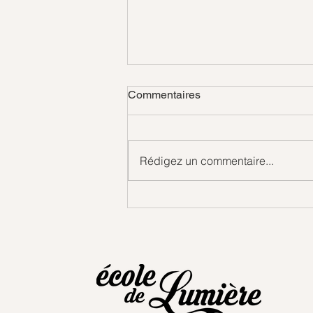
Commentaires
Gouttes d'amour
Rédigez un commentaire...