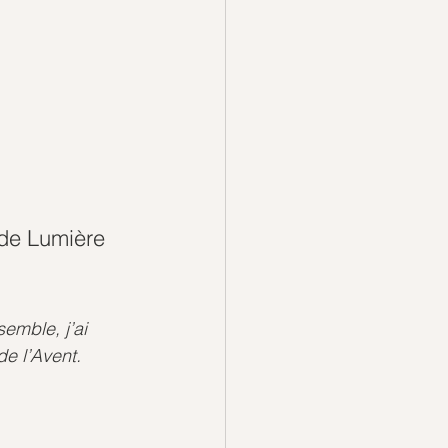
s de Lumière 
emble, j’ai 
e l’Avent.