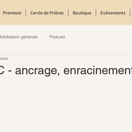
Premium
Cercle de Prières
Boutique
Evènements
obilisation générale
Podcast
cture
 - ancrage, enracinemen