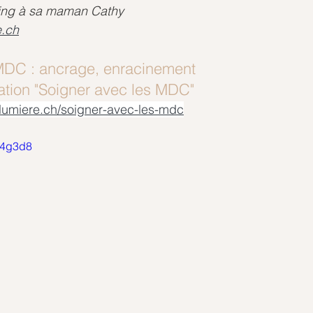
ling à sa maman Cathy
.ch
MDC : ancrage, enracinement
mation "Soigner avec les MDC"
lumiere.ch/soigner-avec-les-mdc
kL4g3d8