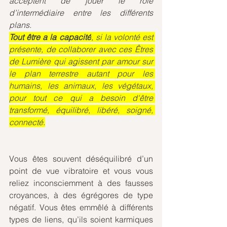
acceptent de jouer le rôle 
d’intermédiaire entre les différents 
plans. 
Tout être a la capacité
, si la volonté est 
présente, de collaborer avec ces Êtres 
de Lumière qui agissent par amour sur 
le plan terrestre autant pour les 
humains, les animaux, les végétaux, 
pour tout ce qui a besoin d'être 
transformé, équilibré, libéré, soigné, 
connecté.
Vous êtes souvent déséquilibré d’un 
point de vue vibratoire et vous vous 
reliez inconsciemment à des fausses 
croyances, à des égrégores de type 
négatif. Vous êtes emmêlé à différents 
types de liens, qu’ils soient karmiques 