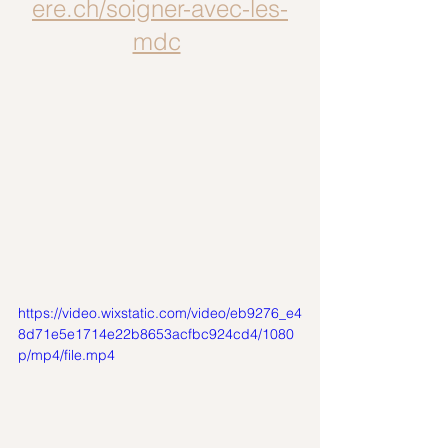
ere.ch/soigner-avec-les-
mdc
https://video.wixstatic.com/video/eb9276_e4
8d71e5e1714e22b8653acfbc924cd4/1080
p/mp4/file.mp4