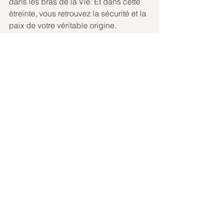
dans les bras de la Vie. Et dans cette 
étreinte, vous retrouvez la sécurité et la 
paix de votre véritable origine.
En Amour pour vous
Les MDC       
transmis par le canal de Cathy/Hinri
Voir tout
Posts récents