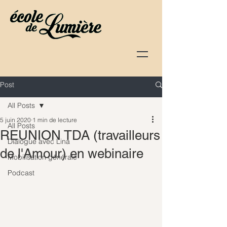
Post
All Posts
5 juin 2020
1 min de lecture
All Posts
REUNION TDA (travailleurs
Dialogue avec Lina
de l'Amour) en webinaire
Mobilisation générale
Podcast