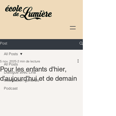
Post
All Posts
5 nov. 2025
2 min de lecture
All Posts
Pour les enfants d'hier,
Dialogue avec Lina
d'aujourd'hui et de demain
Mobilisation générale
Podcast