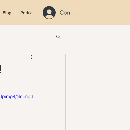
Connexion / S'inscrire
Blog
Podcast
Contact
!
0p/mp4/file.mp4