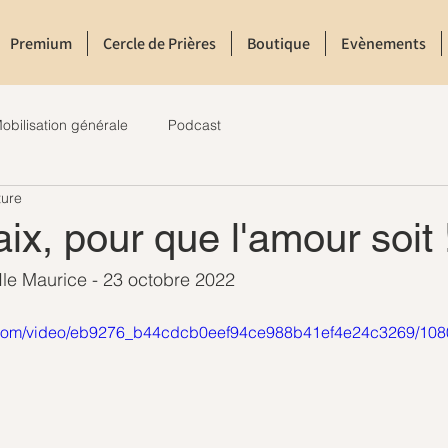
Premium
Cercle de Prières
Boutique
Evènements
obilisation générale
Podcast
ture
aix, pour que l'amour soit 
Ile Maurice - 23 octobre 2022
tic.com/video/eb9276_b44cdcb0eef94ce988b41ef4e24c3269/108