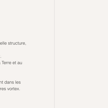
le structure, 
. 
 Terre et au 
nt dans les 
res vortex.