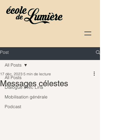
Post
All Posts
17 déc. 2023
5 min de lecture
All Posts
Messages célestes
Dialogue avec Lina
Mobilisation générale
Podcast