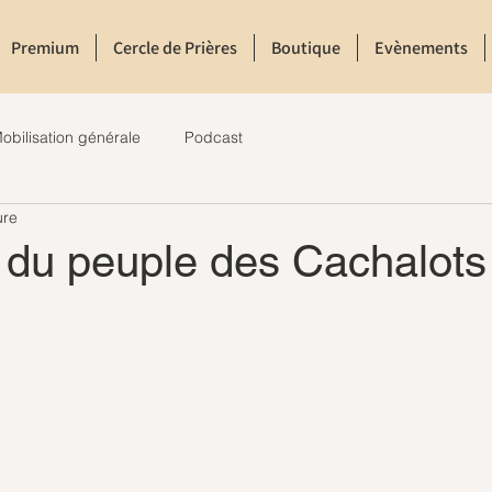
Premium
Cercle de Prières
Boutique
Evènements
obilisation générale
Podcast
ure
du peuple des Cachalots