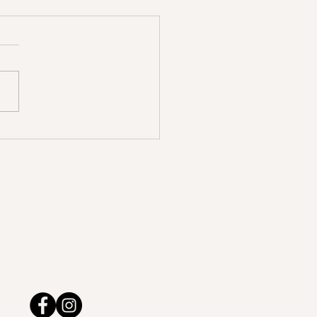
 la Vie cherchait
lement à nous parler…