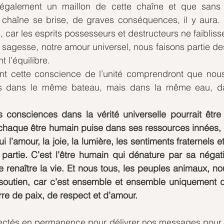
également un maillon de cette chaîne et que sans 
a chaîne se brise, de graves conséquences, il y aura. L’
e, car les esprits possesseurs et destructeurs ne faibliss
sagesse, notre amour universel, nous faisons partie des
 l’équilibre. 
ont cette conscience de l’unité comprendront que nou
as dans le même bateau, mais dans la même eau, d
consciences dans la vérité universelle pourrait être t
ue chaque être humain puise dans ses ressources innées, 
ui l’amour, la joie, la lumière, les sentiments fraternels e
t partie. C’est l’être humain qui dénature par sa négativi
e renaître la vie. Et nous tous, les peuples animaux, no
soutien, car c’est ensemble et ensemble uniquement q
rre de paix, de respect et d’amour. 
tés en permanence pour délivrer nos messages pour l