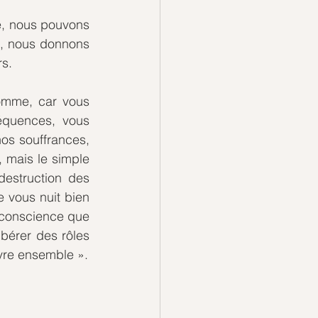
e, nous pouvons 
e, nous donnons 
s. 
omme, car vous 
quences, vous 
os souffrances, 
 mais le simple 
estruction des 
 vous nuit bien 
conscience que 
érer des rôles 
de bourreau et vous associer au Vivant pour le « grandir ensemble », le « vivre ensemble ». 