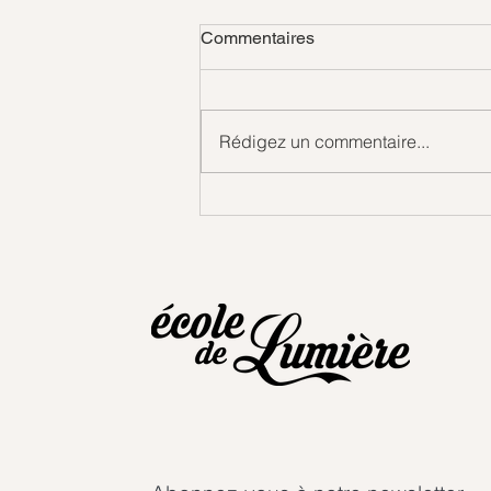
Commentaires
Gouttes d'amour
Rédigez un commentaire...