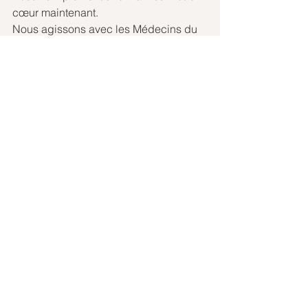
cœur maintenant.
Nous agissons avec les Médecins du 
Ciel, directement sur vous, pour vous, 
personnellement.
Le Collectif de Lumière
transmis par le canal de Cathy/Hinri
Lors de la rencontre TDA du 31.08.24
Voir tout
Posts récents