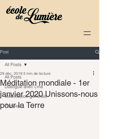
Post
All Posts
29 déc. 2019
3 min de lecture
All Posts
Méditation mondiale - 1er
Dialogue avec Lina
janvier 2020 Unissons-nous
Mobilisation générale
pour la Terre
Podcast