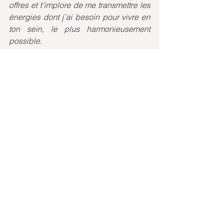
offres et t’implore de me transmettre les 
énergies dont j’ai besoin pour vivre en 
ton sein, le plus harmonieusement 
possible.
Amen
Reçu en channeling par Cathy/Hinri
www.ecoledelumiere.ch