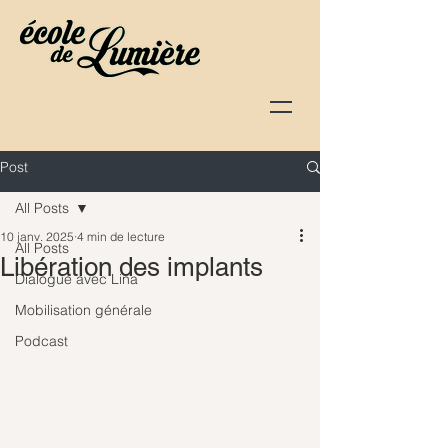
Post
All Posts
10 janv. 2025
4 min de lecture
All Posts
Libération des implants
Dialogue avec Lina
Mobilisation générale
Podcast