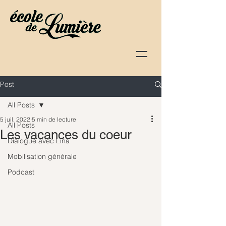
Post
All Posts
5 juil. 2022
5 min de lecture
All Posts
Les vacances du coeur
Dialogue avec Lina
Mobilisation générale
Podcast