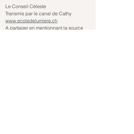
Le Conseil Céleste
Transmis par le canal de Cathy
www.ecoledelumiere.ch
A partager en mentionnant la source
Evénements à l'Auberge 
du Peu Péquignot, Le 
Noirmont, Suisse
Rencontres TDA
Vendredi 2 septembre 2022
Samedi 1er octobre 2022