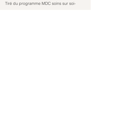
Tiré du programme MDC soins sur soi-
même, II
https://www.ecoledelumiere.ch/soins-sur-
soi-meme
Vibrer de joie – connexion 
égrégore énergies JOIE
Symboles vibratoires
https://www.ecoledelumiere.ch/symboles-
vibratoires
Enseignements de VEGA
https://www.ecoledelumiere.ch/therapeute-
nouveau-monde
LE PLUS BEAU CADEAU 
POUR VOTRE AME : L’Unité