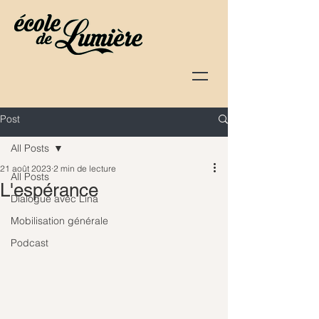
Post
All Posts
21 août 2023
2 min de lecture
All Posts
L'espérance
Dialogue avec Lina
Mobilisation générale
Podcast