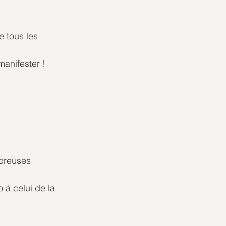
e tous les 
anifester !
breuses 
o à celui de la 