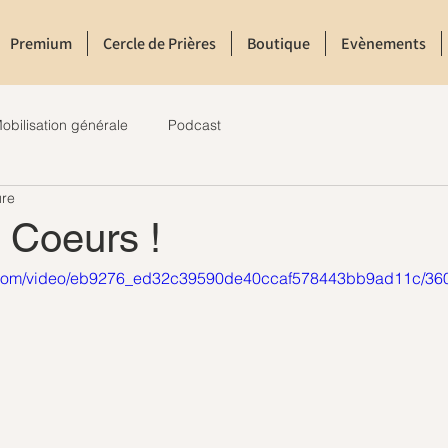
Premium
Cercle de Prières
Boutique
Evènements
obilisation générale
Podcast
ure
 Coeurs !
tic.com/video/eb9276_ed32c39590de40ccaf578443bb9ad11c/360