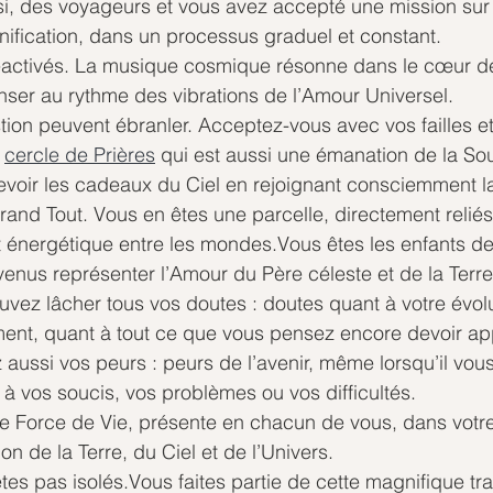
i, des voyageurs et vous avez accepté une mission sur c
unification, dans un processus graduel et constant.
réactivés. La musique cosmique résonne dans le cœur de 
nser au rythme des vibrations de l’Amour Universel.
ion peuvent ébranler. Acceptez-vous avec vos failles e
 
cercle de Prières
 qui est aussi une émanation de la So
evoir les cadeaux du Ciel en rejoignant consciemment la
rand Tout. Vous en êtes une parcelle, directement reliés à
énergétique entre les mondes.Vous êtes les enfants de 
 venus représenter l’Amour du Père céleste et de la Terr
uvez lâcher tous vos doutes : doutes quant à votre évolu
ement, quant à tout ce que vous pensez encore devoir a
ussi vos peurs : peurs de l’avenir, même lorsqu’il vou
 à vos soucis, vos problèmes ou vos difficultés.
te Force de Vie, présente en chacun de vous, dans votr
ion de la Terre, du Ciel et de l’Univers.
es pas isolés.Vous faites partie de cette magnifique tr