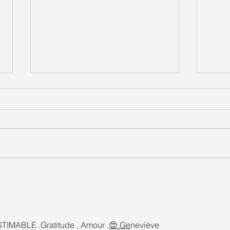
Messages des Mondes de
Et si
Lumière
simp
IMABLE .Gratitude , Amour .
😍.Ge
neviève