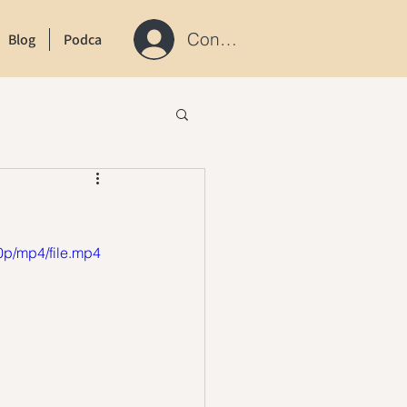
Connexion / S'inscrire
Blog
Podcast
Contact
p/mp4/file.mp4