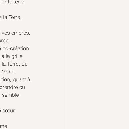
ette terre. 
la Terre, 
t vos ombres. 
urce.
 co-création 
 la grille 
la Terre, du 
e Mère. 
tion, quant à 
pprendre ou 
s semble 
e cœur.
ame 