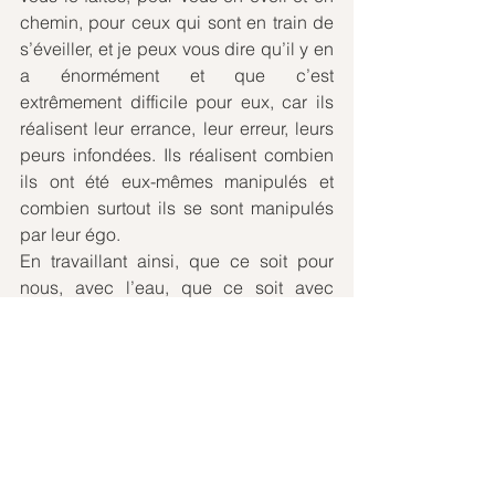
chemin, pour ceux qui sont en train de 
s’éveiller, et je peux vous dire qu’il y en 
a énormément et que c’est 
extrêmement difficile pour eux, car ils 
réalisent leur errance, leur erreur, leurs 
peurs infondées. Ils réalisent combien 
ils ont été eux-mêmes manipulés et 
combien surtout ils se sont manipulés 
par leur égo.
En travaillant ainsi, que ce soit pour 
nous, avec l’eau, que ce soit avec 
l’énergétique, l’éthérique, dans les 
méditations mondiales, vous reliez les 
mondes de Lumière, vous vous élevez 
dans ces mondes de Lumière et vous 
recevez toutes les bénédictions du 
Ciel. Et même si mon âme a choisi de 
quitter le plan terrestre, je n’en suis 