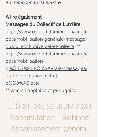
en mentionnant la source
A lire également
Messages du Collectif de Lumière
https://www.ecoledelumiere.ch/single-
post/mobilisation-générale-message-
du-collectif-universel-et-céleste
  **
https://www.ecoledelumiere.ch/single-
post/mobilisation-
g%C3%A9n%C3%A9rale-messages-
du-collectif-universel-et-
c%C3%A9leste
** version anglaise et portugaise
LES 21, 22, 23 JUIN 2023
Transmutation – alchimie
Assainissement général