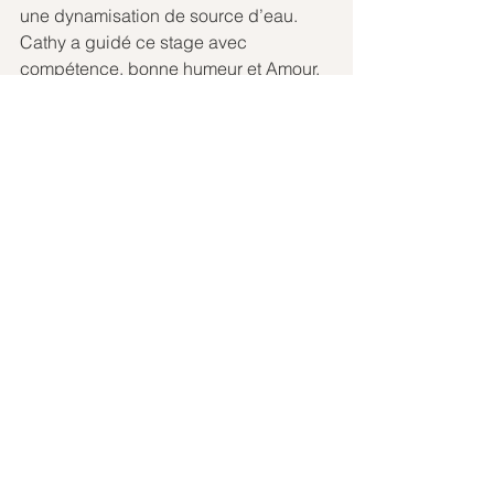
une dynamisation de source d’eau. 
Cathy a guidé ce stage avec 
compétence, bonne humeur et Amour, 
toujours présente pour des 
compléments d’informations et des 
vérifications, avec une patience… 😉 ! 
Bref, c’était fabuleux !
Simone
Formation techniques de soins 
pléiadiens
C’est toujours un plaisir de découvrir 
les soins pléiadiens. En plus de 
développer mes connaissances, j’ai 
pu augmenter mon bien-être et ma 
confiance notamment dans la création 
de triangles (avec l'aide des 
pléiadiens). J'ai beaucoup aimé ce 