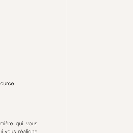
source 
mière qui vous 
i vous réaligne 