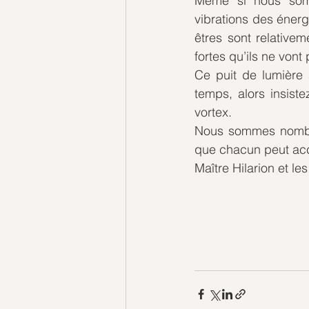
Même si nous somme
vibrations des énergi
êtres sont relative
fortes qu’ils ne von
Ce puit de lumière 
temps, alors insist
vortex.
Nous sommes nombreu
que chacun peut acc
Maître Hilarion et l