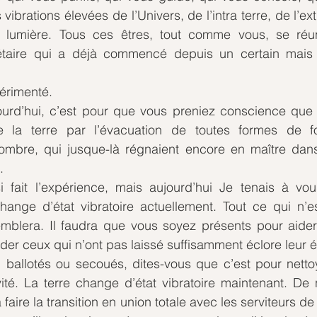
ibrations élevées de l’Univers, de l’intra terre, de l’extr
lumière. Tous ces êtres, tout comme vous, se réuni
nétaire qui a déjà commencé depuis un certain mais 
érimenté.
ourd’hui, c’est pour que vous preniez conscience que c
de la terre par l’évacuation de toutes formes de fo
’ombre, qui jusque-là régnaient encore en maître dans 
.
fait l’expérience, mais aujourd’hui Je tenais à vou
change d’état vibratoire actuellement. Tout ce qui n’e
remblera. Il faudra que vous soyez présents pour aider
der ceux qui n’ont pas laissé suffisamment éclore leur ét
 ballotés ou secoués, dites-vous que c’est pour nettoy
té. La terre change d’état vibratoire maintenant. De 
faire la transition en union totale avec les serviteurs de l