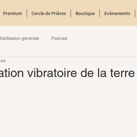
Premium
Cercle de Prières
Boutique
Evènements
obilisation générale
Podcast
ure
ion vibratoire de la terre