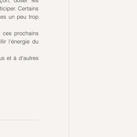
on, doser les 
iciper. Certains 
es un peu trop 
 ces prochains 
ir l’énergie du 
 et à d’autres 