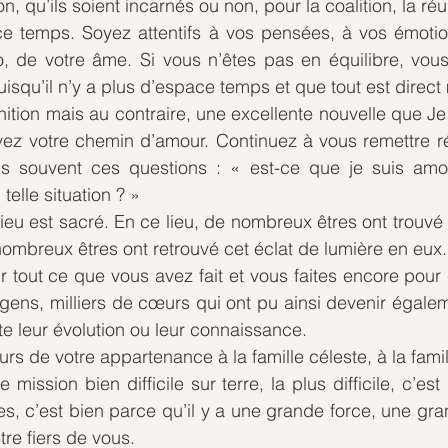
, qu’ils soient incarnés ou non, pour la coalition, la réun
ce temps. Soyez attentifs à vos pensées, à vos émotions
, de votre âme. Si vous n’êtes pas en équilibre, vous 
uisqu’il n’y a plus d’espace temps et que tout est direct
ition mais au contraire, une excellente nouvelle que Je
ivez votre chemin d’amour. Continuez à vous remettre r
s souvent ces questions : « est-ce que je suis amou
telle situation ? »
 lieu est sacré. En ce lieu, de nombreux êtres ont trouvé
nombreux êtres ont retrouvé cet éclat de lumière en eux.
 tout ce que vous avez fait et vous faites encore pour c
 gens, milliers de cœurs qui ont pu ainsi devenir égale
e leur évolution ou leur connaissance. 
s de votre appartenance à la famille céleste, à la famil
mission bien difficile sur terre, la plus difficile, c’es
s, c’est bien parce qu’il y a une grande force, une gr
re fiers de vous.