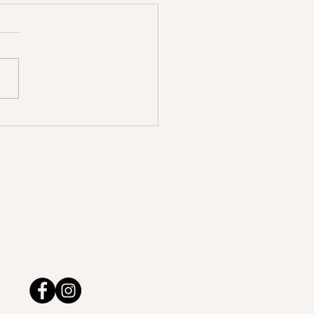
ages des Mondes de
ère