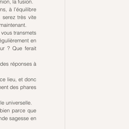
ion, la fusion. 
, à l’équilibre 
serez très vite 
 maintenant.
 vous transmets 
égulièrement en 
r ? Que ferait 
 des réponses à 
e lieu, et donc 
ment des phares 
le universelle.
t bien parce que 
ande sagesse en 