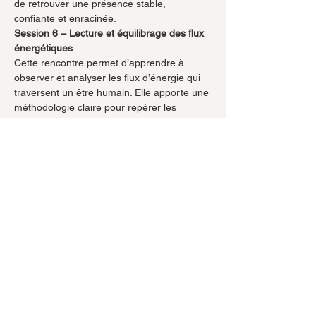
de retrouver une présence stable, 
confiante et enracinée.
Session 6 – Lecture et équilibrage des flux 
énergétiques
Cette rencontre permet d’apprendre à 
observer et analyser les flux d’énergie qui 
traversent un être humain. Elle apporte une 
méthodologie claire pour repérer les 
déséquilibres et intervenir avec précision, 
pour soi comme pour les autres.
Session 7 – Soins physiques ciblés
Cette session est centrée sur le soin du 
corps physique. Les techniques transmises 
utilisent le toucher, le souffle et le son pour 
agir sur des zones spécifiques, des 
organes ou des structures internes, en lien 
avec les autres dimensions de l’être.
Session 8 – Intégration et scellement
La dernière rencontre est une grande 
pratique intégrative. L’ensemble des outils 
transmis est réactivé et harmonisé afin de 
permettre une intégration durable dans le 