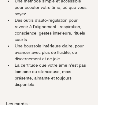
Une méthode simple et accessible 
pour écouter votre âme, où que vous 
soyez.
Des outils d’auto-régulation pour 
revenir à l’alignement : respiration, 
conscience, gestes intérieurs, rituels 
courts.
Une boussole intérieure claire, pour 
avancer avec plus de fluidité, de 
discernement et de joie.
La certitude que votre âme n’est pas 
lointaine ou silencieuse, mais 
présente, aimante et toujours 
disponible.
Les mardis :
12 mai – 9 juin et 8 septembre
De 10.00 à 16.00 h
Prix incluant les 3 journées, support de 
cours, accompagnement et suivi par Cathy 