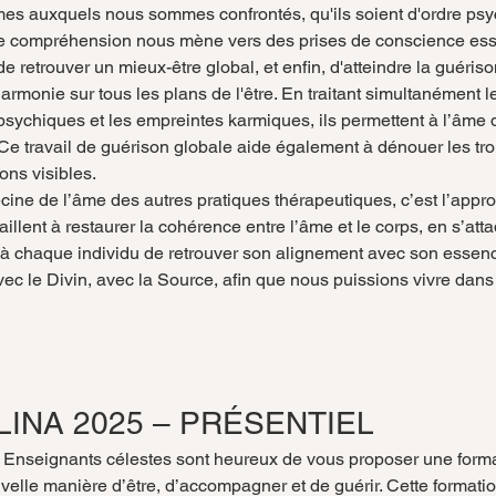
s auxquels nous sommes confrontés, qu'ils soient d'ordre psy
e compréhension nous mène vers des prises de conscience essen
 de retrouver un mieux-être global, et enfin, d'atteindre la guéris
'harmonie sur tous les plans de l'être. En traitant simultanément 
psychiques et les empreintes karmiques, ils permettent à l’âme d
 Ce travail de guérison globale aide également à dénouer les tr
ons visibles.
cine de l’âme des autres pratiques thérapeutiques, c’est l’appro
illent à restaurer la cohérence entre l’âme et le corps, en s’atta
à chaque individu de retrouver son alignement avec son essence
vec le Divin, avec la Source, afin que nous puissions vivre dans 
LINA 2025 – PRÉSENTIEL
s Enseignants célestes sont heureux de vous proposer une forma
uvelle manière d’être, d’accompagner et de guérir. Cette formati