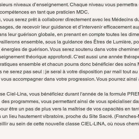
lusieurs niveaux d’enseignement. Chaque niveau vous permettra 
s compétences en tant que praticien MDC.
u, vous serez prêt à collaborer directement avec les Médecins du
ages, de recevoir leur guidance et d’intervenir efficacement au
ans leur guérison globale, en prenant en compte toutes les dime
vaillerons ensemble, sous la guidance des Êtres de Lumière, pou
des énergies de guérison. Vous serez soutenu dans votre chemine
nseignement théorique approfondi. C'est aussi une année thérape
 pratiques ensemble et chacun pourra donc bénéficier des soins
ne serez pas seul : je serai à votre disposition par mail tout au
 vous accompagner dans votre progression. Vous pourrez ainsi a
sse Ciel-Lina, vous bénéficiez durant l'année de la formule PR
des programmes, vous permettant ainsi de vous spécialiser dan
r être un pas de plus vers la maîtrise de vos capacités en ta
 un lieu hautement vibratoire, proche du Site Sacré. (Franches
illir au sein de cette nouvelle classe CIEL-LINA, où nous che