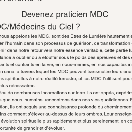
Devenez praticien MDC 
DC/Médecins du Ciel ?
nous appelons les MDC, sont des Etres de Lumière hautement év
r l’humain dans son processus de guérison, de transformation et 
nir dans notre retour vers notre essence véritable, cette parti
ance à oublier ou à étouffer sous le poids des épreuves et des 
iants et confiants en la vie, en nous-mêmes, en nos capacités i
 canal à travers lequel les MDC peuvent transmettre leurs éner
s spirituelles à notre réalité terrestre, et les MDC l’utilisent pou
 plus nécessaires. 
écu de nombreuses incarnations sur terre. Ils ont appris, expérime
s que nous, humains, rencontrons dans nos vies quotidiennes. 
tion, ils ont acquis une connaissance profonde du cheminement 
ins comment s’élever au-dessus de leurs ombres. Leur enseign
r évolution spirituelle plus rapidement et plus sereinement, en 
tunité de grandir et d’évoluer.