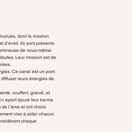
olués, dont la mission 
d’éveil. Ils sont présents 
e lumineuse de nous-même 
doutes. Leur mission est de 
nnées.
gies. Ce canal est un pont 
r diffuser leurs énergies de 
nté, souffert, grandi, et 
En ayant épuré leur karma 
de l’âme et ont choisi 
ement vise à aider chacun 
considérant chaque 