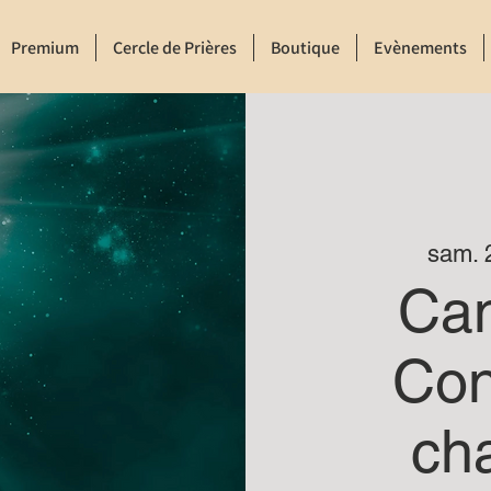
Premium
Cercle de Prières
Boutique
Evènements
sam. 2
Ca
Con
ch