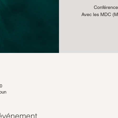
Conférence
Avec les MDC (Mé
30
oun
'événement