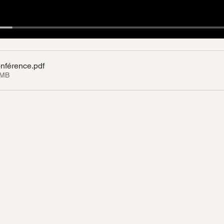
nférence
.pdf
5MB