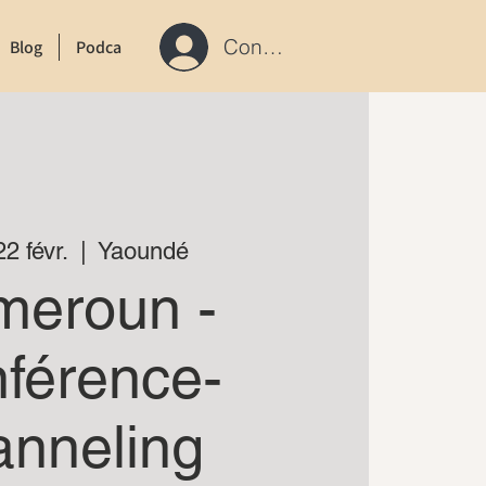
Connexion / S'inscrire
Blog
Podcast
Contact
2 févr.
  |  
Yaoundé
meroun -
férence-
anneling