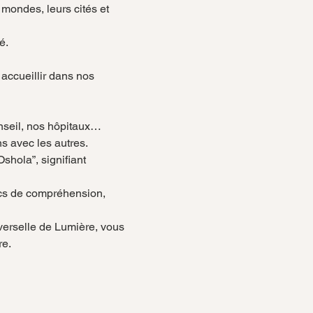
 mondes, leurs cités et 
é.
accueillir dans nos 
nseil, nos hôpitaux…
s avec les autres.
hola”, signifiant 
cs de compréhension, 
verselle de Lumière, vous 
re.