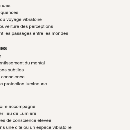
ondes
réquences
du voyage vibratoire
’ouverture des perceptions
t les passages entre les mondes
ues
e
lentissement du mental
ons subtiles
 conscience
de protection lumineuse
toire accompagné
r lieu de Lumière
res de conscience élevée
s une cité ou un espace vibratoire