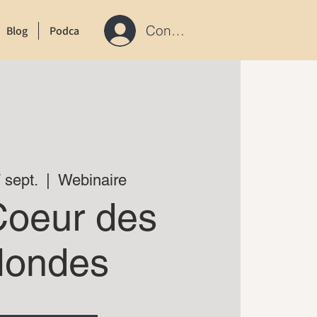
Connexion / S'inscrire
Blog
Podcast
Contact
 sept.
  |  
Webinaire
Coeur des
ondes