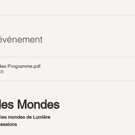
'événement
des Programme
.pdf
KB
des Mondes
s les mondes de Lumière
sessions