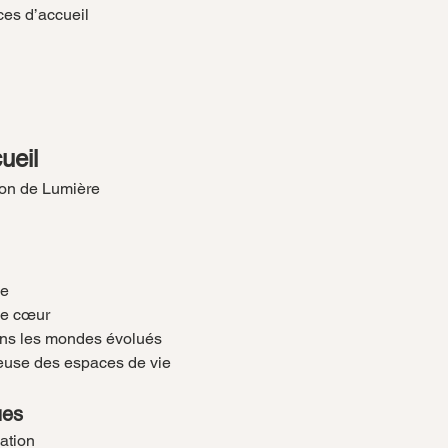
es d’accueil
ueil
tion de Lumière
ve
le cœur
ans les mondes évolués
euse des espaces de vie
ues
ation