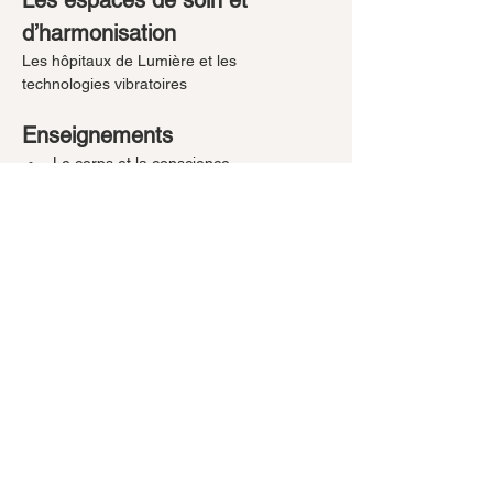
Les espaces de soin et 
d’harmonisation
Les hôpitaux de Lumière et les 
technologies vibratoires
Enseignements
Le corps et la conscience
Les technologies vibratoires
Les cristaux et les fréquences
Les couleurs et les sons dans les soins
Les espaces de régénération
L’équilibre énergétique et émotionnel
Expériences et pratiques
Respiration d’harmonisation cellulaire
Ouverture des fréquences du corps 
subtil
Écoute vibratoire du corps
Réception des fréquences de paix