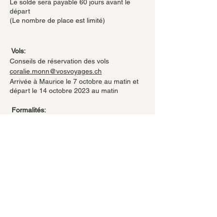
Le solde sera payable 60 jours avant le
départ
(Le nombre de place est limité)
Vols:
Conseils de réservation des vols
coralie.monn@vosvoyages.ch
Arrivée à Maurice le 7 octobre au matin et
départ le 14 octobre 2023 au matin
Formalités:
​- Votre passeport doit être valable au
minimum 6 mois après la date du retour -
Justification d’une réservation
d’hébergement à présenter à la douane
(que nous vous transmettrons)
- A ce jour, aucun vaccin obligatoire, ni test
COVID
Share this event