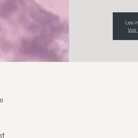
Les i
Voir
30
nt