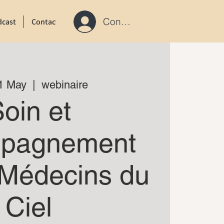
Connexion / S'inscrire
dcast
Contact
1 May
  |  
webinaire
oin et
pagnement
 Médecins du
Ciel