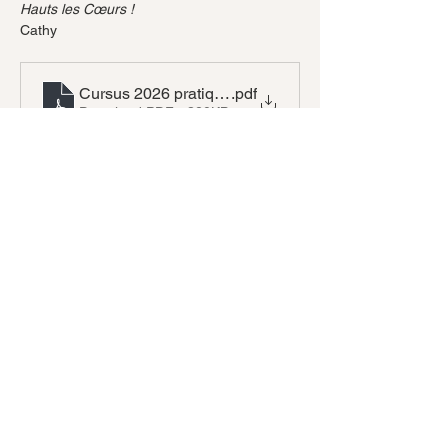
Hauts les Cœurs !
Cathy
Cursus 2026 pratique avancée
.pdf
Download PDF • 320KB
Share this event
Abonnez-vous à notre newsletter