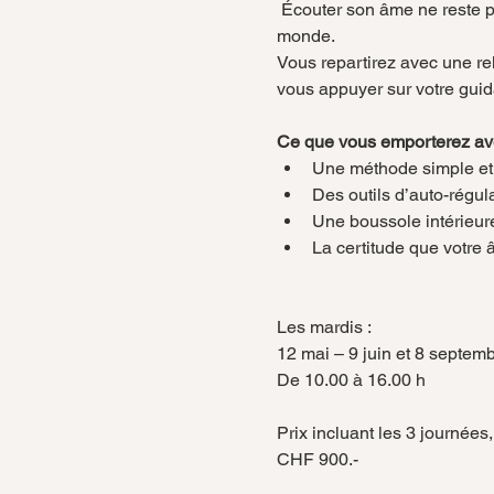
 Écouter son âme ne reste pas une expérience ponctuelle, mais devient une posture intérieure, une manière d’être au 
monde.
Vous repartirez avec une rel
vous appuyer sur votre guid
Ce que vous emporterez av
Une méthode simple et 
Des outils d’auto-régula
Une boussole intérieure
La certitude que votre 
Les mardis :
12 mai – 9 juin et 8 septem
De 10.00 à 16.00 h
Prix incluant les 3 journée
CHF 900.-