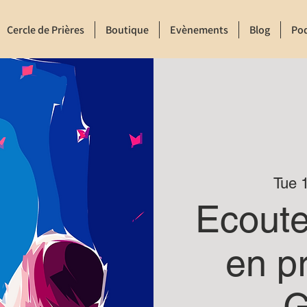
Cercle de Prières
Boutique
Evènements
Blog
Po
Tue 
Ecoute
en pr
G