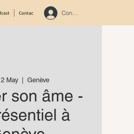
Connexion / S'inscrire
dcast
Contact
12 May
  |  
Genève
r son âme -
ésentiel à
enève