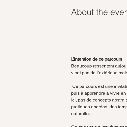
About the eve
L’intention de ce parcours
Beaucoup ressentent aujourd
vient pas de l’extérieur, mais
 Ce parcours est une invitation à retisser un lien vivant avec votre âme, à reconnaître sa voix, à lever ce qui la brouille, 
puis à apprendre à vivre en
Ici, pas de concepts abstrai
pratiques ancrées, des temps
naturelle.