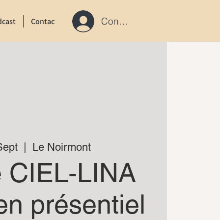
Connexion / S'inscrire
dcast
Contact
Sept
  |  
Le Noirmont
e CIEL-LINA
en présentiel