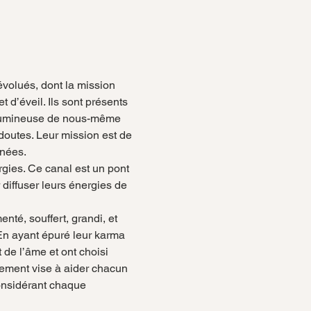
olués, dont la mission 
d’éveil. Ils sont présents 
e lumineuse de nous-même 
doutes. Leur mission est de 
nnées.
gies. Ce canal est un pont 
r diffuser leurs énergies de 
nté, souffert, grandi, et 
En ayant épuré leur karma 
de l’âme et ont choisi 
ement vise à aider chacun 
considérant chaque 