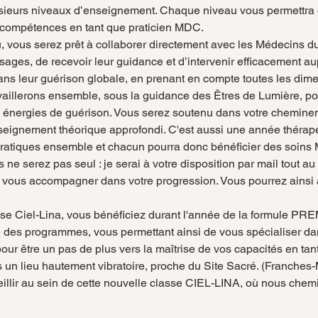
lusieurs niveaux d’enseignement. Chaque niveau vous permettra 
s compétences en tant que praticien MDC.
u, vous serez prêt à collaborer directement avec les Médecins du
ages, de recevoir leur guidance et d’intervenir efficacement au
ans leur guérison globale, en prenant en compte toutes les dime
vaillerons ensemble, sous la guidance des Êtres de Lumière, pou
des énergies de guérison. Vous serez soutenu dans votre chemine
nseignement théorique approfondi. C'est aussi une année thérape
 pratiques ensemble et chacun pourra donc bénéficier des soins
ne serez pas seul : je serai à votre disposition par mail tout au
 vous accompagner dans votre progression. Vous pourrez ainsi a
sse Ciel-Lina, vous bénéficiez durant l'année de la formule PR
des programmes, vous permettant ainsi de vous spécialiser dan
r être un pas de plus vers la maîtrise de vos capacités en ta
 un lieu hautement vibratoire, proche du Site Sacré. (Franches
illir au sein de cette nouvelle classe CIEL-LINA, où nous che