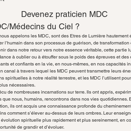
Devenez praticien MDC 
DC/Médecins du Ciel ?
nous appelons les MDC, sont des Etres de Lumière hautement év
r l’humain dans son processus de guérison, de transformation et 
nir dans notre retour vers notre essence véritable, cette parti
ance à oublier ou à étouffer sous le poids des épreuves et des 
iants et confiants en la vie, en nous-mêmes, en nos capacités i
 canal à travers lequel les MDC peuvent transmettre leurs éner
s spirituelles à notre réalité terrestre, et les MDC l’utilisent pou
 plus nécessaires. 
écu de nombreuses incarnations sur terre. Ils ont appris, expérime
s que nous, humains, rencontrons dans nos vies quotidiennes. 
tion, ils ont acquis une connaissance profonde du cheminement 
ins comment s’élever au-dessus de leurs ombres. Leur enseign
r évolution spirituelle plus rapidement et plus sereinement, en 
tunité de grandir et d’évoluer.