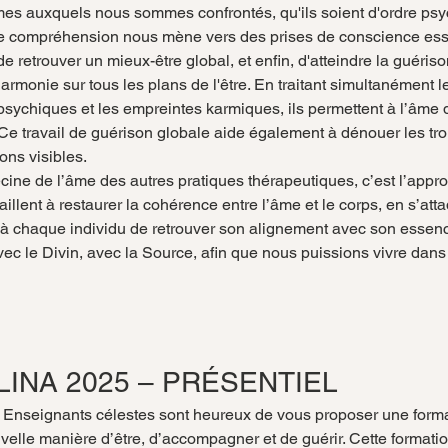
s auxquels nous sommes confrontés, qu'ils soient d'ordre psy
e compréhension nous mène vers des prises de conscience essen
 de retrouver un mieux-être global, et enfin, d'atteindre la guéris
'harmonie sur tous les plans de l'être. En traitant simultanément 
psychiques et les empreintes karmiques, ils permettent à l’âme d
 Ce travail de guérison globale aide également à dénouer les tr
ons visibles.
cine de l’âme des autres pratiques thérapeutiques, c’est l’appro
illent à restaurer la cohérence entre l’âme et le corps, en s’atta
à chaque individu de retrouver son alignement avec son essence
vec le Divin, avec la Source, afin que nous puissions vivre dans 
LINA 2025 – PRÉSENTIEL
s Enseignants célestes sont heureux de vous proposer une forma
uvelle manière d’être, d’accompagner et de guérir. Cette formati