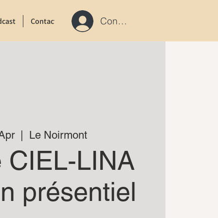
Connexion / S'inscrire
dcast
Contact
 Apr
  |  
Le Noirmont
e CIEL-LINA
n présentiel