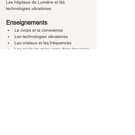
Les hôpitaux de Lumière et les 
technologies vibratoires
Enseignements
Le corps et la conscience
Les technologies vibratoires
Les cristaux et les fréquences
Les couleurs et les sons dans les soins
Les espaces de régénération
L’équilibre énergétique et émotionnel
Expériences et pratiques
Respiration d’harmonisation cellulaire
Ouverture des fréquences du corps 
subtil
Écoute vibratoire du corps
Réception des fréquences de paix
Voyage guidé
Découverte d’un hôpital de lumière