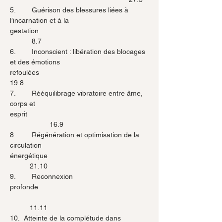
5.        Guérison des blessures liées à 
l’incarnation et à la 
gestation                                         		
	 8.7
6.        Inconscient : libération des blocages 
et des émotions 
refoulées                                			
19.8
7.        Rééquilibrage vibratoire entre âme, 
corps et 
esprit                                                             
      		16.9
8.        Régénération et optimisation de la 
circulation 
énergétique                                              	
	21.10
9.        Reconnexion 
profonde                                                       
        	11.11
10.  Atteinte de la complétude dans 