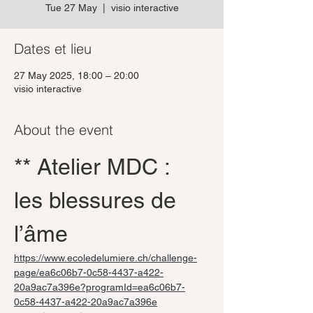
Tue 27 May
  |  
visio interactive
Dates et lieu
27 May 2025, 18:00 – 20:00
visio interactive
About the event
** Atelier MDC : 
les blessures de 
l’âme
https://www.ecoledelumiere.ch/challenge-
page/ea6c06b7-0c58-4437-a422-
20a9ac7a396e?programId=ea6c06b7-
0c58-4437-a422-20a9ac7a396e