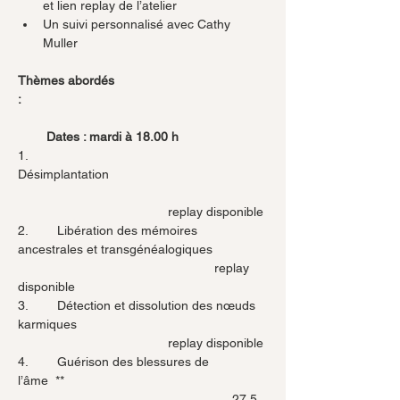
et lien replay de l’atelier
Un suivi personnalisé avec Cathy 
Muller
Thèmes abordés 
:                                                                     
        Dates : mardi à 18.00 h
1.        
Désimplantation                                            
                               	  replay disponible
2.        Libération des mémoires 
ancestrales et transgénéalogiques      	
		                                   replay 
disponible
3.        Détection et dissolution des nœuds 
karmiques                                                     
                     		  replay disponible
4.        Guérison des blessures de 
l’âme  **                                                        
                                                     	27.5