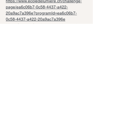
https://www.ecoledelumiere.ch/challenge-
page/ea6c06b7-0c58-4437-a422-
20a9ac7a396e?programId=ea6c06b7-
0c58-4437-a422-20a9ac7a396e
Votre âme a vécu des traumatismes, dans 
d'autres vies, qui vous ont été rappelés 
dans cette existence. L'âme fait partie de 
vous et parfois vous l'oubliez. Vous lui en 
voulez à cette âme d'avoir fait des choix si 
difficiles, mais elle vit en même temps que 
vous ces épreuves, ces souffrances. La 
ligne de vie que vous vous êtes fixé à 
l'incarnation comportait différentes 
stratégies pour vous élever vers la 
lumière.La plus importante mission pour 
chaque être humain est de soigner les 
blessures de son âme.
Vous avez tous de nombreuses blessures, 
pour certaines déjà soignées, pour d’autres 
encore actives. Pour obtenir la guérison, il 
faut que toutes les parties de vous-même 
soient en accord avec cette libération. Il y a 