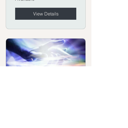
View Details
MDC massage
extension aurique –
volet 2